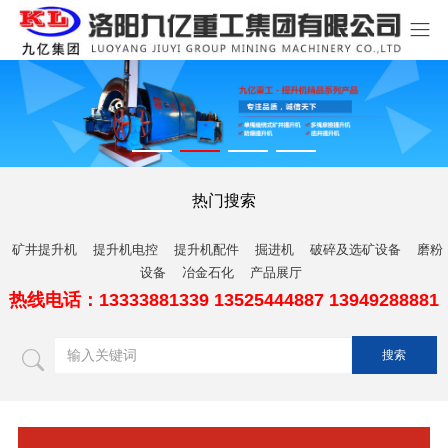
1
2
3
4
热门搜索
矿井提升机
提升机电控
提升机配件
掘进机
破碎及选矿设备
磨粉
设备
冶金石化
产品展厅
热线电话：13333881339 13525444887 13949288881