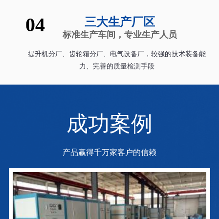
04
三大生产厂区
标准生产车间，专业生产人员
提升机分厂、齿轮箱分厂、电气设备厂，较强的技术装备能
力、完善的质量检测手段
成功案例
产品赢得千万家客户的信赖