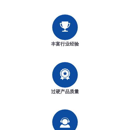
丰富行业经验
过硬产品质量