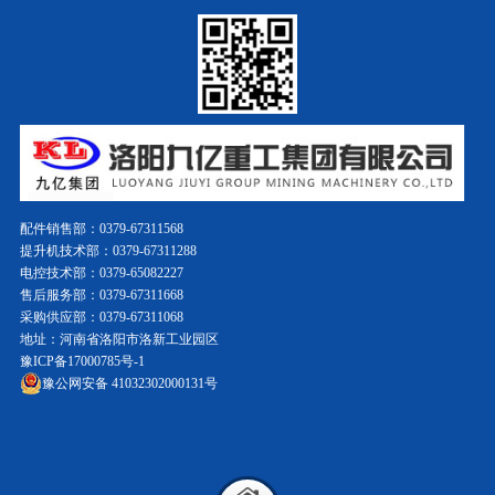
配件销售部：0379-67311568
提升机技术部：0379-67311288
电控技术部：0379-65082227
售后服务部：0379-67311668
采购供应部：0379-67311068
地址：河南省洛阳市洛新工业园区
豫ICP备17000785号-1
豫公网安备 41032302000131号