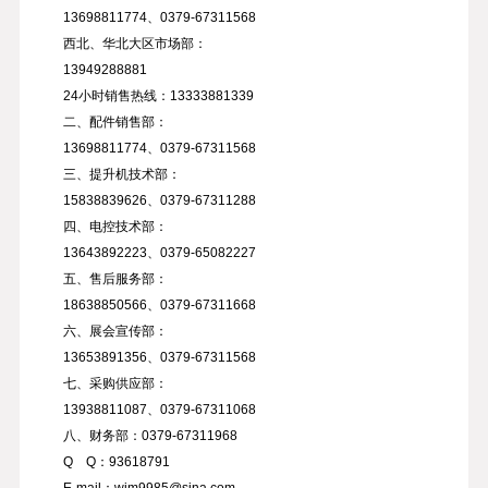
13698811774、0379-67311568
西北、华北大区市场部：
13949288881
24小时销售热线：13333881339
二、配件销售部：
13698811774、0379-67311568
三、提升机技术部：
15838839626、0379-67311288
四、电控技术部：
13643892223、0379-65082227
五、售后服务部：
18638850566、0379-67311668
六、展会宣传部：
13653891356、0379-67311568
七、采购供应部：
13938811087、0379-67311068
八、财务部：0379-67311968
Q Q：93618791