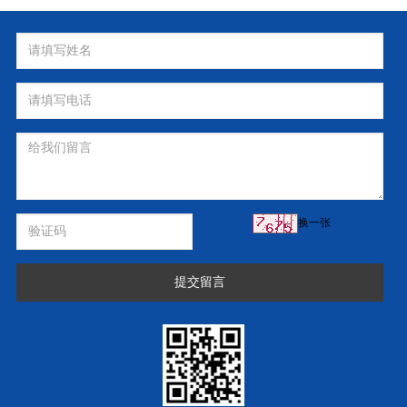
换一张
提交留言