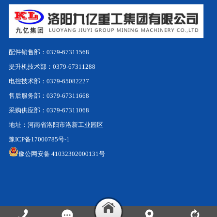
配件销售部：0379-67311568
提升机技术部：0379-67311288
电控技术部：0379-65082227
售后服务部：0379-67311668
采购供应部：0379-67311068
地址：河南省洛阳市洛新工业园区
豫ICP备17000785号-1
豫公网安备 41032302000131号