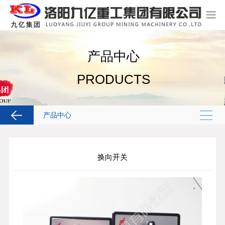
产品中心
PRODUCTS
产品中心
换向开关