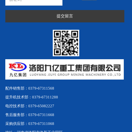
提交留言
配件销售部：0379-67311568
提升机技术部：0379-67311288
电控技术部：0379-65082227
售后服务部：0379-67311668
采购供应部：0379-67311068