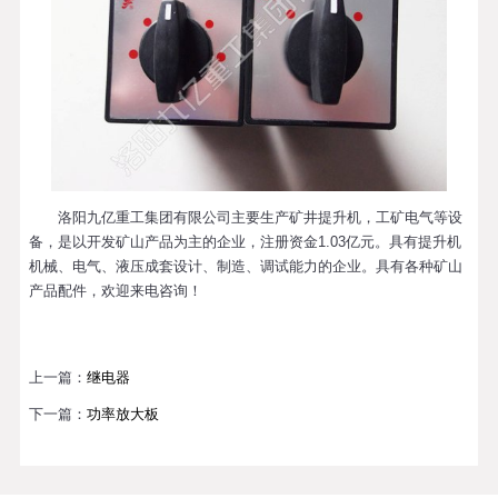
洛阳九亿重工集团有限公司主要生产矿井提升机，工矿电气等设
备，是以开发矿山产品为主的企业，注册资金1.03亿元。具有提升机
机械、电气、液压成套设计、制造、调试能力的企业。具有各种矿山
产品配件，欢迎来电咨询！
上一篇：
继电器
下一篇：
功率放大板