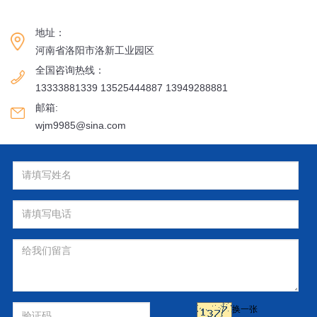
地址：
河南省洛阳市洛新工业园区
全国咨询热线：
13333881339 13525444887 13949288881
邮箱:
wjm9985@sina.com
换一张